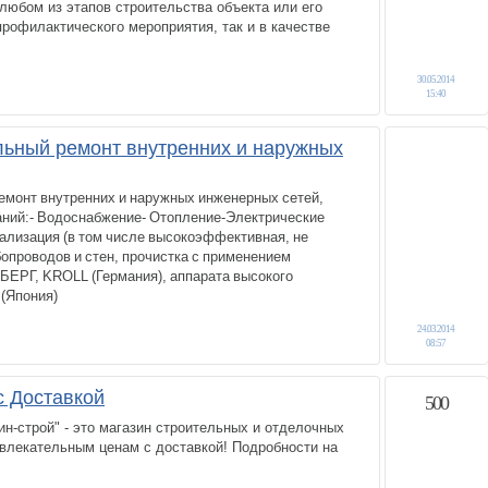
любом из этапов строительства объекта или его
профилактического мероприятия, так и в качестве
30.05.2014
15:40
льный ремонт внутренних и наружных
емонт внутренних и наружных инженерных сетей,
аний:- Водоснабжение- Отопление-Электрические
нализация (в том числе высокоэффективная, не
опроводов и стен, прочистка с применением
ЕРГ, KROLL (Германия), аппарата высокого
(Япония)
24.03.2014
08:57
 Доставкой
500
ин-строй" - это магазин строительных и отделочных
влекательным ценам с доставкой! Подробности на