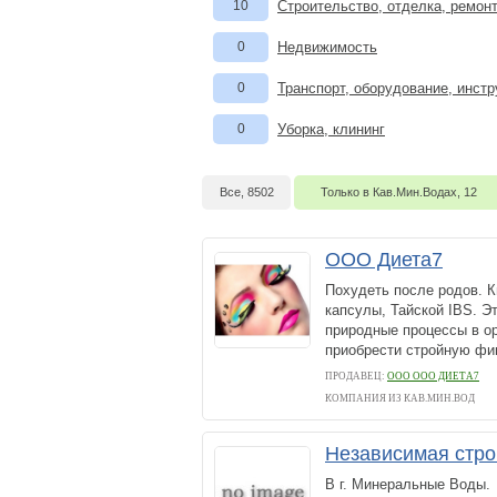
10
Строительство, отделка, ремон
0
Недвижимость
0
Транспорт, оборудование, инст
0
Уборка, клининг
Все, 8502
Только в Кав.Мин.Водах, 12
OOO Диета7
Похудеть после родов. К
капсулы, Тайской IBS. Э
природные процессы в ор
приобрести стройную фиг
ПРОДАВЕЦ:
ООО OOO ДИЕТА7
КОМПАНИЯ ИЗ КАВ.МИН.ВОД
Независимая стро
В г. Минеральные Воды.