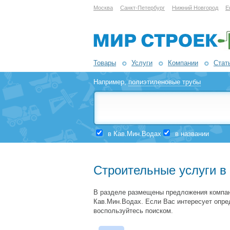
Москва
Санкт-Петербург
Нижний Новгород
Е
Товары
Услуги
Компании
Стат
Например,
полиэтиленовые трубы
в Кав.Мин.Водах
в названии
Строительные услуги в
В разделе размещены предложения компан
Кав.Мин.Водах. Если Вас интересует опре
воспользуйтесь поиском.