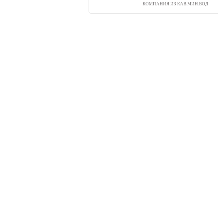
КОМПАНИЯ ИЗ КАВ.МИН.ВОД
Исследование рынка.
Достоверная ин
исследований!
megaresearch.ru
Goszakaz. ru: реальные отзывы
о ра
Помощь
Условия использования
При полном и