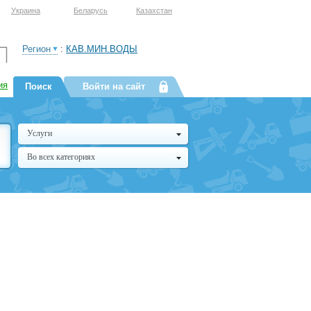
Украина
Беларусь
Казахстан
Регион
:
КАВ.МИН.ВОДЫ
ия
Поиск
Войти на сайт
Услуги
Во всех категориях