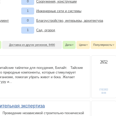
т
0
Сооружения, конструкции
1
Инженерные сети и системы
румент
0
Благоустройство, интерьеры, архитектура
1
Сад, огород
Доставка из других регионов, 8490
Дата
Цена
Популярность
2652
итайские таблетки для похудения, Билайт. Тайские
то природные компоненты, которые стимулирует
ганизме, помогая убрать живот и бока. Желает
уру и...
17.02.2022
10:44
ительная экспертиза
 Проведение независимой строительно-технической