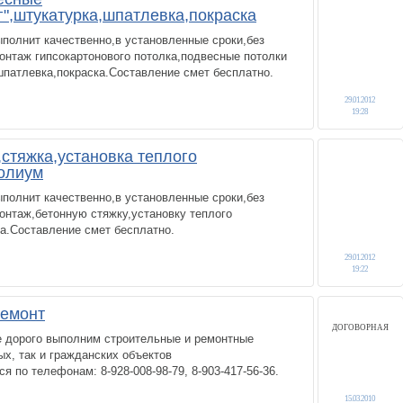
г",штукатурка,шпатлевка,покраска
полнит качественно,в установленные сроки,без
онтаж гипсокартонового потолка,подвесные потолки
шпатлевка,покраска.Составление смет бесплатно.
29.01.2012
19:28
стяжка,установка теплого
олиум
полнит качественно,в установленные сроки,без
онтаж,бетонную стяжку,установку теплого
а.Составление смет бесплатно.
29.01.2012
19:22
ремонт
ДОГОВОРНАЯ
е дорого выполним строительные и ремонтные
х, так и гражданских объектов
 по телефонам: 8-928-008-98-79, 8-903-417-56-36.
15.03.2010