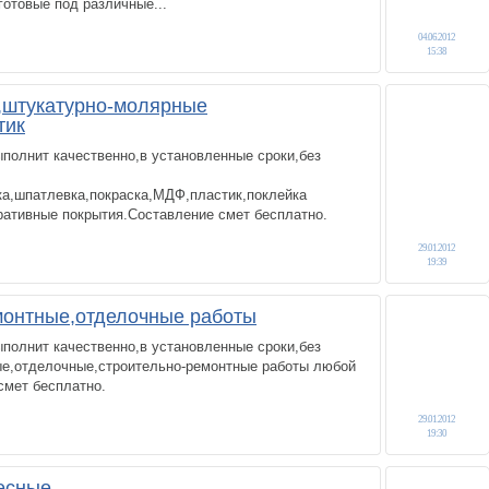
готовые под различные...
04.06.2012
15:38
,штукатурно-молярные
тик
полнит качественно,в установленные сроки,без
ка,шпатлевка,покраска,МДФ,пластик,поклейка
ративные покрытия.Составление смет бесплатно.
29.01.2012
19:39
монтные,отделочные работы
полнит качественно,в установленные сроки,без
е,отделочные,строительно-ремонтные работы любой
смет бесплатно.
29.01.2012
19:30
есные