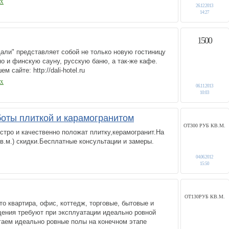
ЫХ
26.12.2013
14:27
1500
али" представляет собой не только новую гостиницу
о и финскую сауну, русскую баню, а так-же кафе.
 сайте: http://dali-hotel.ru
ЫХ
06.11.2013
10:03
оты плиткой и карамогранитом
ОТ300 РУБ КВ.М.
тро и качественно положат плитку,керамогранит.На
в.м.) скидки.Бесплатные консультации и замеры.
04.06.2012
15:50
ОТ130РУБ КВ.М.
о квартира, офис, коттедж, торговые, бытовые и
ения требуют при эксплуатации идеально ровной
гаем идеально ровные полы на конечном этапе