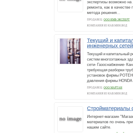
экспертизы возможно на 
ремонта, как в качестве 
метода решения...
ПРОДАВЕЦ:
ООО КМВ-ЭКСПЕРТ
КОМПАНИЯ ИЗ КАВ.МИН.ВОД
Текущий и капита
инженерных сетей
Текущий и капитальный р
систем многоэтажных зд
сети- Газоснабжение- Ка
требующая разборки труб
установок фирмы РОТЕНБ
давления фирмы HONDA 
ПРОДАВЕЦ:
ООО МАРТАН
КОМПАНИЯ ИЗ КАВ.МИН.ВОД
Стройматериалы с
Интернет-магазин "Магаз
материалов по очень при
нашем сайте.