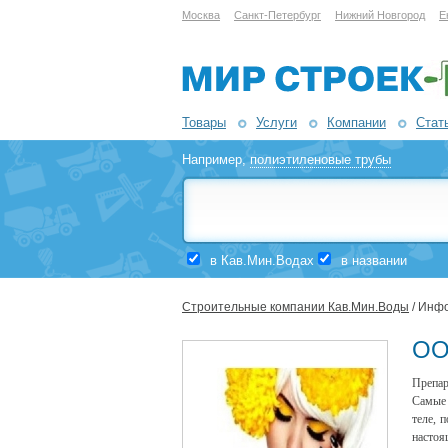
Москва
Санкт-Петербург
Нижний Новгород
Е
Товары
Услуги
Компании
Стат
Например,
полиэтиленовые трубы
в Кав.Мин.Водах
в названии
Строительные компании Кав.Мин.Воды
/ Инф
ОО
Препар
Самые 
теле, 
настоя