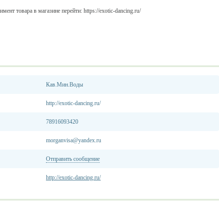
мент товара в магазине перейти: https://exotic-dancing.ru/
Кав.Мин.Воды
http://exotic-dancing.ru/
78916093420
morganvisa@yandex.ru
Отправить сообщение
http://exotic-dancing.ru/