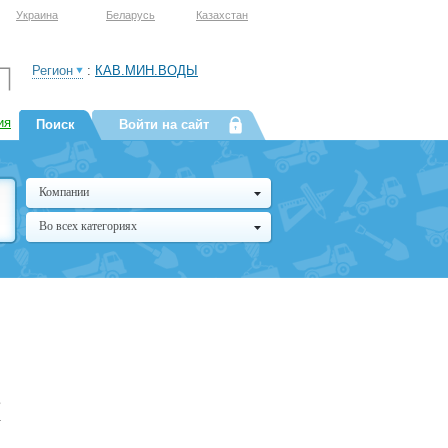
Украина
Беларусь
Казахстан
Регион
:
КАВ.МИН.ВОДЫ
ия
Поиск
Войти на сайт
Компании
Во всех категориях
в
-