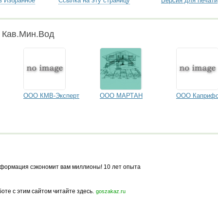
в Избранное
Ссылка на эту страницу
Версия для печати
 Кав.Мин.Вод
ООО КМВ-Эксперт
ООО МАРТАН
ООО Каприф
формация сэкономит вам миллионы! 10 лет опыта
боте с этим сайтом читайте здесь.
goszakaz.ru